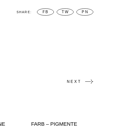
FB
TW
PN
SHARE:
NEXT
NE
FARB – PIGMENTE