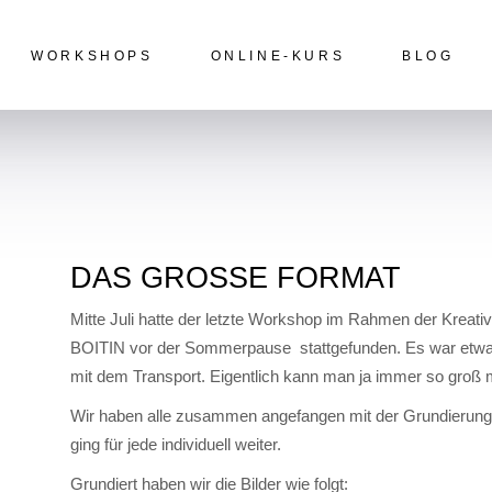
WORKSHOPS
ONLINE-KURS
BLOG
AS GROSSE FORMAT
Malkurse vor Ort
Blogbeiträge
Malreisen
Events
YouTube
oitin
DAS GROSSE FORMAT
Mitte Juli hatte der letzte Workshop im Rahmen der Kre
BOITIN vor der Sommerpause stattgefunden. Es war etwas
mit dem Transport. Eigentlich kann man ja immer so groß
Wir haben alle zusammen angefangen mit der Grundierung u
ging für jede individuell weiter.
Grundiert haben wir die Bilder wie folgt: