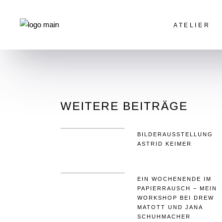
ATELIER
HOME
INSPIRATION UND TUTORIAL
D
Galerie
Vita
Innenansichten
WEITERE BEITRÄGE
Kunst Kapelle B
BILDERAUSSTELLUNG
ASTRID KEIMER
EIN WOCHENENDE IM
PAPIERRAUSCH – MEIN
WORKSHOP BEI DREW
MATOTT UND JANA
SCHUHMACHER