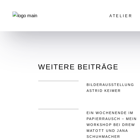
Skip
to
the
content
ATELIER
HOME
KUNST-KAPELLE
Galerie
Vita
Innenansichten
WEITERE BEITRÄGE
Kunst Kapelle B
BILDERAUSSTELLUNG
ASTRID KEIMER
EIN WOCHENENDE IM
PAPIERRAUSCH – MEIN
WORKSHOP BEI DREW
MATOTT UND JANA
SCHUHMACHER