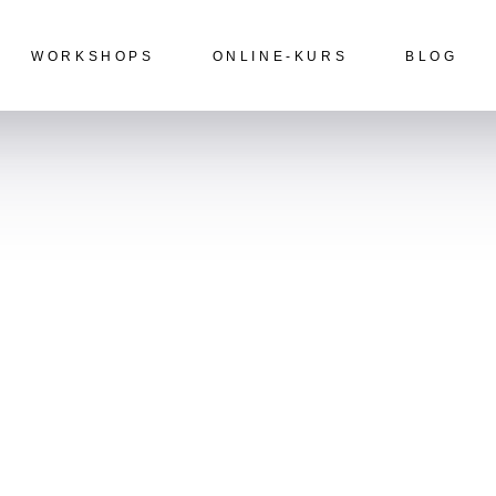
WORKSHOPS
ONLINE-KURS
BLOG
Malkurse vor Ort
Blogbeiträge
Malreisen
Events
YouTube
oitin