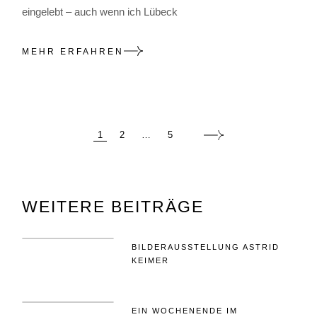
eingelebt – auch wenn ich Lübeck
MEHR ERFAHREN
SEITENNUMMERIE
1
2
…
5
DER
BEITRÄGE
WEITERE BEITRÄGE
BILDERAUSSTELLUNG ASTRID
KEIMER
EIN WOCHENENDE IM