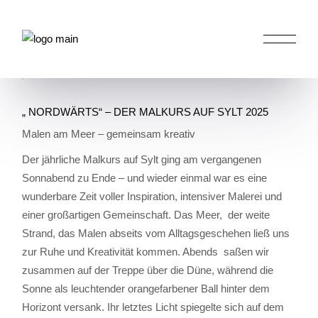
Skip
to
the
HOME
ALLGEMEIN
„ NORDWÄRTS“ – DER
content
MALKURS AUF SYLT 2025
„ NORDWÄRTS“ – DER MALKURS AUF SYLT 2025
Malen am Meer – gemeinsam kreativ
Der jährliche Malkurs auf Sylt ging am vergangenen
Sonnabend zu Ende – und wieder einmal war es eine
wunderbare Zeit voller Inspiration, intensiver Malerei und
einer großartigen Gemeinschaft. Das Meer, der weite
Strand, das Malen abseits vom Alltagsgeschehen ließ uns
zur Ruhe und Kreativität kommen. Abends saßen wir
zusammen auf der Treppe über die Düne, während die
Sonne als leuchtender orangefarbener Ball hinter dem
Horizont versank. Ihr letztes Licht spiegelte sich auf dem