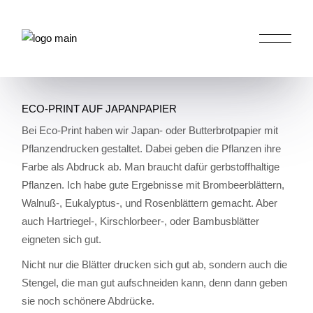
Skip
to
the
HOME
ALLGEMEIN
ECO-PRINT AUF
content
JAPANPAPIER
ECO-PRINT AUF JAPANPAPIER
Bei Eco-Print haben wir Japan- oder Butterbrotpapier mit
Pflanzendrucken gestaltet. Dabei geben die Pflanzen ihre
Farbe als Abdruck ab. Man braucht dafür gerbstoffhaltige
Pflanzen. Ich habe gute Ergebnisse mit Brombeerblättern,
Walnuß-, Eukalyptus-, und Rosenblättern gemacht. Aber
auch Hartriegel-, Kirschlorbeer-, oder Bambusblätter
eigneten sich gut.
Nicht nur die Blätter drucken sich gut ab, sondern auch die
Stengel, die man gut aufschneiden kann, denn dann geben
sie noch schönere Abdrücke.