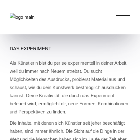
Skip
to
the
HOME
ATELIER IN DER KIRCHE
DAS
content
EXPERIMENT
DAS EXPERIMENT
Als Künstlerin bist du per se experimentell in deiner Arbeit,
weil du immer nach Neuem strebst. Du sucht
Möglichkeiten des Ausdrucks, probierst Material aus und
schaust, wie du dein Kunstwerk bestmöglich ausdrücken
kannst. Deine Kreativität, die durch das Experiment
befeuert wird, ermöglicht dir, neue Formen, Kombinationen
und Perspektiven zu finden.
Die Inhalte, mit denen sich Künstler seit jeher beschäftigt
haben, sind immer ähnlich. Die Sicht auf die Dinge in der
Welt und die Menschen haben sich im Laufe der Zeit aber