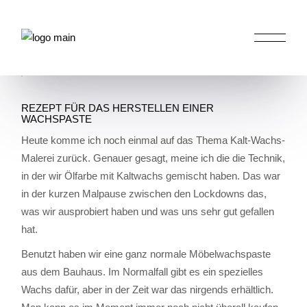
Skip
to
the
HOME
AKTIVITÄTEN IM ATELIER
REZEPT
content
FÜR DAS HERSTELLEN EINER WACHSPASTE
REZEPT FÜR DAS HERSTELLEN EINER
WACHSPASTE
Heute komme ich noch einmal auf das Thema Kalt-Wachs-
Malerei zurück. Genauer gesagt, meine ich die die Technik,
in der wir Ölfarbe mit Kaltwachs gemischt haben. Das war
in der kurzen Malpause zwischen den Lockdowns das,
was wir ausprobiert haben und was uns sehr gut gefallen
hat.
Benutzt haben wir eine ganz normale Möbelwachspaste
aus dem Bauhaus. Im Normalfall gibt es ein spezielles
Wachs dafür, aber in der Zeit war das nirgends erhältlich.