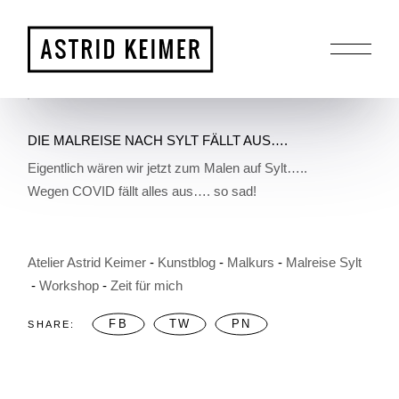
Skip
to
the
HOME
ALLGEMEIN
DIE MALREISE NACH SYLT
content
FÄLLT AUS….
DIE MALREISE NACH SYLT FÄLLT AUS….
Eigentlich wären wir jetzt zum Malen auf Sylt…..
Wegen COVID fällt alles aus…. so sad!
Atelier Astrid Keimer
Kunstblog
Malkurs
Malreise Sylt
Workshop
Zeit für mich
FB
TW
PN
SHARE: