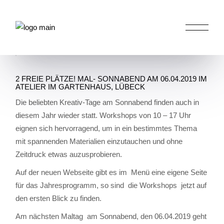
Skip
to
HOME
AKTIVITÄTEN IM ATELIER
2 FREIE
the
content
PLÄTZE! MAL- SONNABEND AM 06.04.2019 IM
ATELIER IM GARTENHAUS, LÜBECK
2 FREIE PLÄTZE! MAL- SONNABEND AM 06.04.2019 IM
ATELIER IM GARTENHAUS, LÜBECK
Die beliebten Kreativ-Tage am Sonnabend finden auch in
diesem Jahr wieder statt. Workshops von 10 – 17 Uhr
eignen sich hervorragend, um in ein bestimmtes Thema
mit spannenden Materialien einzutauchen und ohne
Zeitdruck etwas auzusprobieren.
Auf der neuen Webseite gibt es im Menü eine eigene Seite
für das Jahresprogramm, so sind die Workshops jetzt auf
den ersten Blick zu finden.
Am nächsten Maltag am Sonnabend, den 06.04.2019 geht