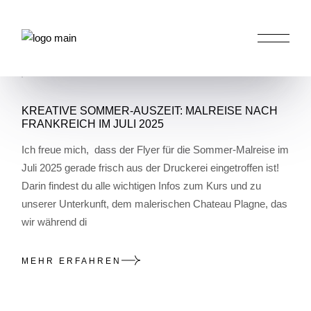
Skip
to
the
HOME
POSTS TAGGED "SOMMER-MALKURSE
content
IM CHATEAU PLAGNE"
KREATIVE SOMMER-AUSZEIT: MALREISE NACH
FRANKREICH IM JULI 2025
Ich freue mich, dass der Flyer für die Sommer-Malreise im
Juli 2025 gerade frisch aus der Druckerei eingetroffen ist!
Darin findest du alle wichtigen Infos zum Kurs und zu
unserer Unterkunft, dem malerischen Chateau Plagne, das
wir während di
MEHR ERFAHREN